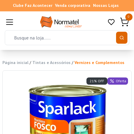
Clube Faz Acontecer
Venda corporativa
Nossas Lojas
0
Página inicial
/
Tintas e Acessórios
/
Vernizes e Complementos
Oferta
21% OFF