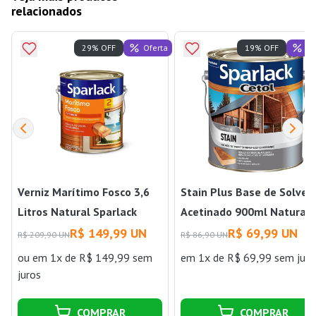
relacionados
Oferta
Of
29% OFF
19% OFF
Verniz Marítimo Fosco 3,6
Stain Plus Base de Solven
Litros Natural Sparlack
Acetinado 900ml Natural
Sparlack
R$ 149,99 UN
R$ 69,99 UN
R$ 209,90 UN
R$ 86,90 UN
ou
em 1x de R$ 149,99 sem
em 1x de R$ 69,99 sem juro
juros
COMPRAR
COMPRAR