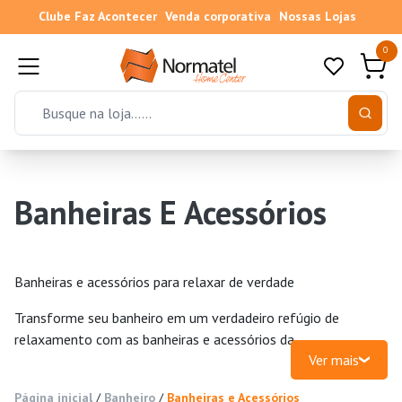
Clube Faz Acontecer
Venda corporativa
Nossas Lojas
0
Banheiras E Acessórios
Banheiras e acessórios para relaxar de verdade
Transforme seu banheiro em um verdadeiro refúgio de
relaxamento com as banheiras e acessórios da
Ver mais
Normatel. Aqui no Ceará, em Fortaleza, no Cariri e em
toda a região, a gente ajuda você a montar seu próprio
Página inicial
/
Banheiro
/
Banheiras e Acessórios