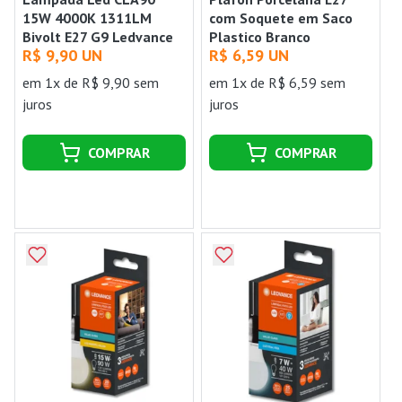
15W 4000K 1311LM
com Soquete em Saco
Bivolt E27 G9 Ledvance
Plastico Branco
R$ 9,90 UN
R$ 6,59 UN
Taschibra
em 1x de R$ 9,90 sem
em 1x de R$ 6,59 sem
juros
juros
COMPRAR
COMPRAR