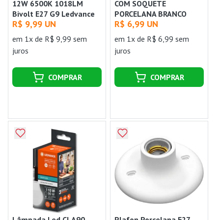
12W 6500K 1018LM
COM SOQUETE
Bivolt E27 G9 Ledvance
PORCELANA BRANCO
R$ 9,99 UN
R$ 6,99 UN
BLUMENAU
em 1x de R$ 9,99 sem
em 1x de R$ 6,99 sem
juros
juros
COMPRAR
COMPRAR
Lâmpada Led CLA90
Plafon Porcelana E27