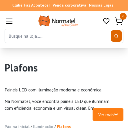
Clube Faz Acontecer
Venda corporativa
Nossas Lojas
0
Plafons
Painéis LED com iluminação moderna e econômica
Na Normatel, você encontra painéis LED que iluminam
com eficiência, economia e um visual clean. Em
Ver mais
Fortaleza, no Cariri e em todo o Ceará, temos soluções
perfeitas pra escritórios, cozinhas, áreas de serviço e
Página inicial
/
Iluminação
/
Plafons