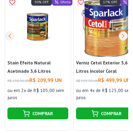
Oferta
Of
30% OFF
17% OFF
Stain Efeito Natural
Verniz Cetol Exterior 3,6
Acetinado 3,6 Litros
Litros Incolor Coral
Sparlack
R$ 209,99 UN
R$ 499,99 UN
R$ 298,90 UN
R$ 599,90 UN
ou
em 2x de R$ 105,00 sem
ou
em 4x de R$ 125,00 sem
juros
juros
COMPRAR
COMPRAR