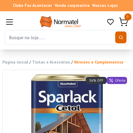
Clube Faz Acontecer
Venda corporativa
Nossas Lojas
0
Página inicial
/
Tintas e Acessórios
/
Vernizes e Complementos
Oferta
36% OFF