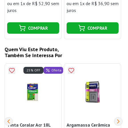
ou
em 1x de R$ 52,90 sem
ou
em 1x de R$ 36,90 sem
juros
juros
j
COMPRAR
COMPRAR
Quem Viu Este Produto,
Também Se Interessa Por
Oferta
25% OFF
Tinta Coralar Acr 18L
Argamassa Cerâmica