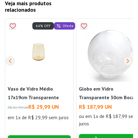
Veja mais produtos
relacionados
Oferta
64% OFF
Vaso de Vidro Médio
Globo em Vidro
17x19cm Transparente
Transparente 30cm Boca 
Angra Ts Brasil
- Blumenau
R$ 29,99 UN
R$ 187,99 UN
R$ 82,90 UN
ou
em 1x de R$ 187,99 sem
em 1x de R$ 29,99 sem juros
juros