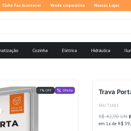
Clube Faz Acontecer
Venda corporativa
Nossas Lojas
matização
Cozinha
Elétrica
Hidráulica
Ilu
Trava Por
Oferta
7% OFF
SKU 71601
R$ 42,90 UN
em 1x de R$ 39,