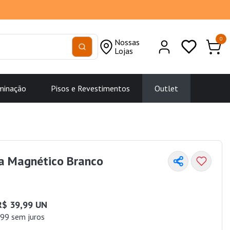
0
Nossas
Lojas
minação
Pisos e Revestimentos
Outlet
ta Magnético Branco
R$ 39,99 UN
99 sem juros