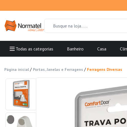
Todas as categorias
Banheiro
Casa
Cli
/
/
Página inicial
Portas, Janelas e Ferragens
Ferragens Diversas