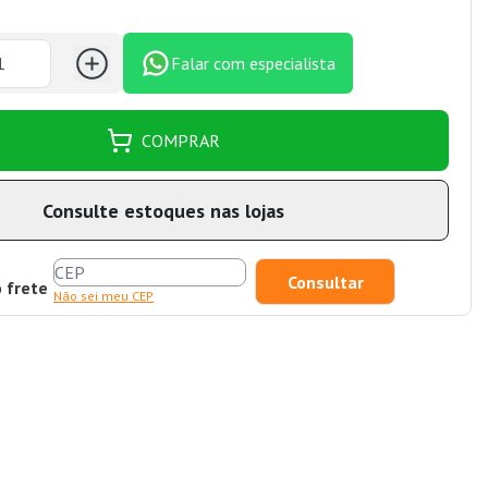
Falar com especialista
COMPRAR
Consulte estoques nas lojas
o frete
Não sei meu CEP