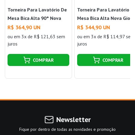
Torneira Para Lavatório De
Torneira Para Lavatório D
Mesa Bica Alta 90° Nova
Mesa Bica Alta Nova Gioia
Gioia DN15 Cromado
DN15 Cromado Fabrimar
R$ 364,90 UN
R$ 344,90 UN
Fabrimar
ou
em 3x de R$ 121,63 sem
ou
em 3x de R$ 114,97 sem
juros
juros
COMPRAR
COMPRAR
Newsletter
Fique por dentro de todas as novidades e promoção