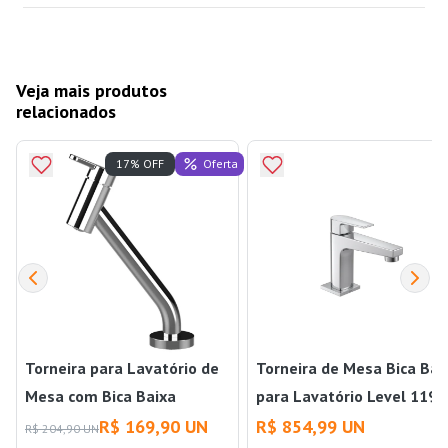
Veja mais produtos
relacionados
Oferta
17% OFF
Torneira para Lavatório de
Torneira de Mesa Bica Bai
Mesa com Bica Baixa
para Lavatório Level 1197
Cromado Qualiz
Cromado Deca
R$ 169,90 UN
R$ 854,99 UN
R$ 204,90 UN