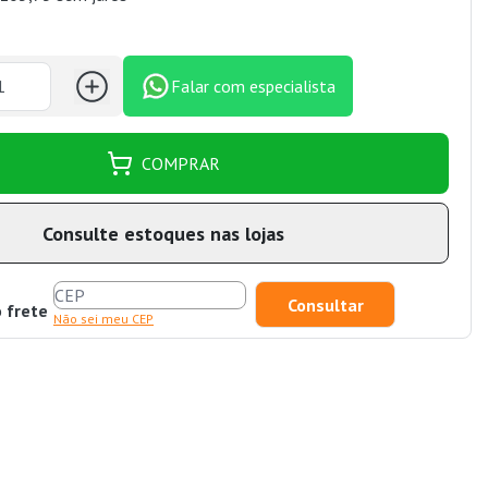
Falar com especialista
COMPRAR
Consulte estoques nas lojas
o frete
Não sei meu CEP