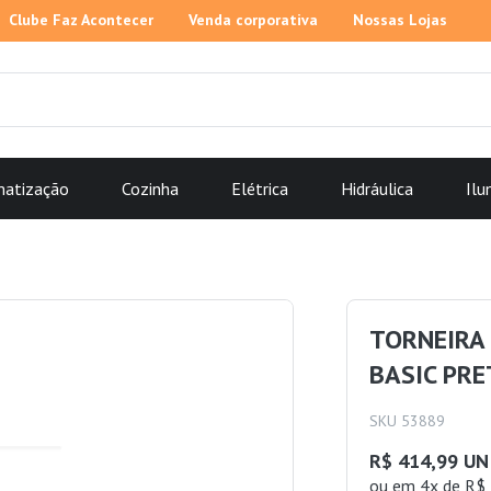
Clube Faz Acontecer
Venda corporativa
Nossas Lojas
matização
Cozinha
Elétrica
Hidráulica
Ilu
TORNEIRA 
BASIC PRE
SKU 53889
R$ 414,99 UN
ou
em 4x de R$ 