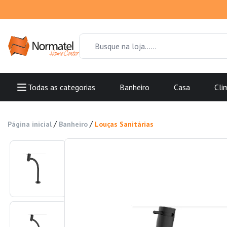
Todas as categorias
Banheiro
Casa
Cli
/
/
Página inicial
Banheiro
Louças Sanitárias