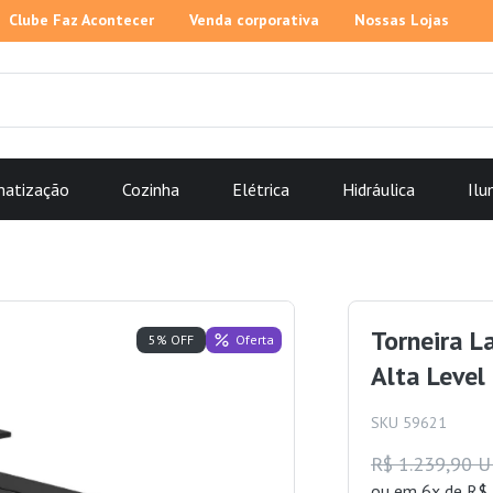
Clube Faz Acontecer
Venda corporativa
Nossas Lojas
matização
Cozinha
Elétrica
Hidráulica
Ilu
Torneira 
Oferta
5% OFF
Alta Level
SKU 59621
R$ 1.239,90 
ou
em 6x de R$ 