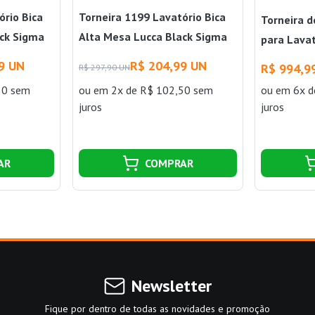
ório Bica
Torneira 1199 Lavatório Bica
Torneira d
ack Sigma
Alta Mesa Lucca Black Sigma
para Lavat
Cromado 
9 UN
R$ 204,99 UN
R$ 994,9
R$ 297,90 UN
50 sem
ou
em 2x de R$ 102,50 sem
ou
em 6x d
juros
juros
AR
COMPRAR
Newsletter
Fique por dentro de todas as novidades e promoção