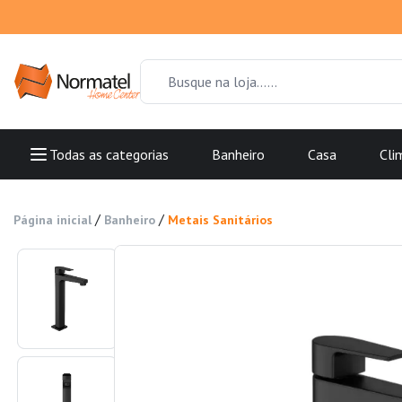
Todas as categorias
Banheiro
Casa
Cli
/
/
Página inicial
Banheiro
Metais Sanitários