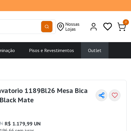
0
Nossas
Lojas
minação
Pisos e Revestimentos
Outlet
Lavatorio 1189Bl26 Mesa Bica
 Black Mate
UN
R$ 1.179,99 UN
196,66 sem juros