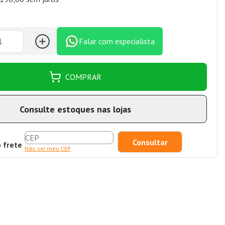
Falar com especialista
COMPRAR
Consulte estoques nas lojas
o frete
Não sei meu CEP