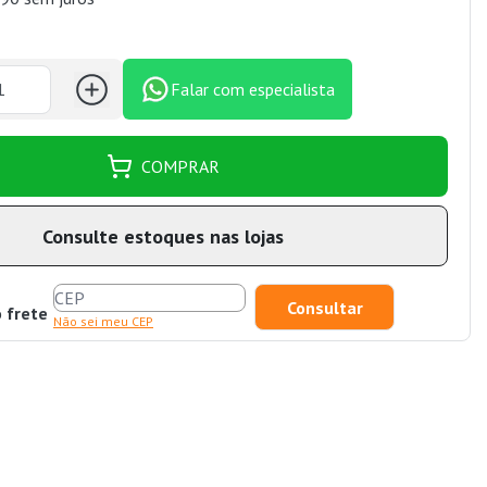
Falar com especialista
COMPRAR
Consulte estoques nas lojas
o frete
Não sei meu CEP