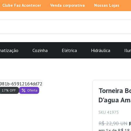
Clube Faz Acontecer
Venda corporativa
Nossas Lojas
matização
Cozinha
Elétrica
Hidráulica
Ilu
Torneira B
Oferta
17% OFF
D'agua Am
SKU 41975
R$ 22,90 UN
em 1x de R$ 18,