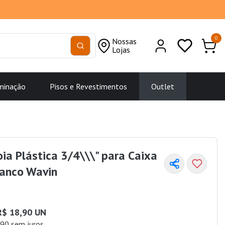
0
Nossas
Lojas
minação
Pisos e Revestimentos
Outlet
oia Plástica 3/4\\\" para Caixa
anco Wavin
R$ 18,90 UN
90 sem juros