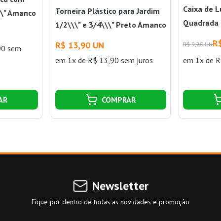
Caixa de L
Torneira Plástico para Jardim
\\" Amanco
Quadrada 
1/2\\\" e 3/4\\\" Preto Amanco
Amanco W
Wavin
R
R$ 13,90 UN
R$ 9,20 UN
90 sem
em 1x de R$ 13,90 sem juros
em 1x de R
AR
COMPRAR
Newsletter
Fique por dentro de todas as novidades e promoção