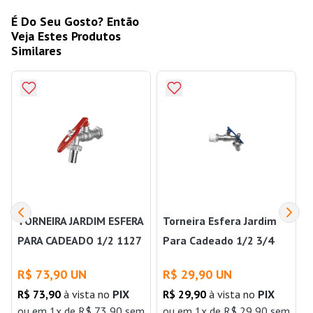
É Do Seu Gosto? Então
Veja Estes Produtos
Similares
TORNEIRA JARDIM ESFERA
Torneira Esfera Jardim
PARA CADEADO 1/2 1127
Para Cadeado 1/2 3/4
LORENZETTI
Bognar
R
R$ 73,90 UN
R$ 29,90 UN
R$ 73,90
à vista no
PIX
R$ 29,90
à vista no
PIX
ou
em 1x de R$ 73,90 sem
ou
em 1x de R$ 29,90 sem