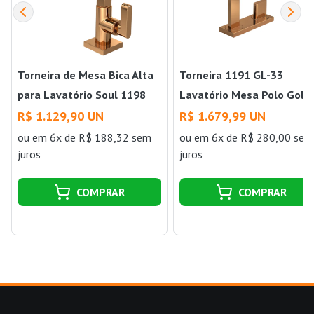
Torneira de Mesa Bica Alta
Torneira 1191 GL-33
para Lavatório Soul 1198
Lavatório Mesa Polo Gold
Red Gold Deca
Red Deca
R$ 1.129,90 UN
R$ 1.679,99 UN
ou
em 6x de R$ 188,32 sem
ou
em 6x de R$ 280,00 sem
juros
juros
COMPRAR
COMPRAR