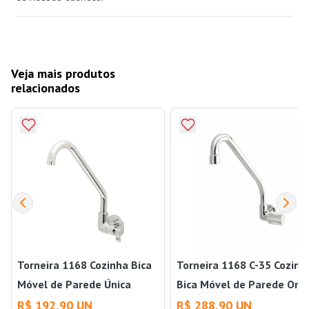
Veja mais produtos
relacionados
Torneira 1168 Cozinha Bica
Torneira 1168 C-35 Cozinh
Móvel de Parede Única
Bica Móvel de Parede Ond
DN15-20 Perflex
Perflex
R$ 192,90 UN
R$ 288,90 UN