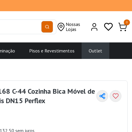
0
Nossas
Lojas
minação
Pisos e Revestimentos
Outlet
168 C-44 Cozinha Bica Móvel de
s DN15 Perflex
132,50 sem juros