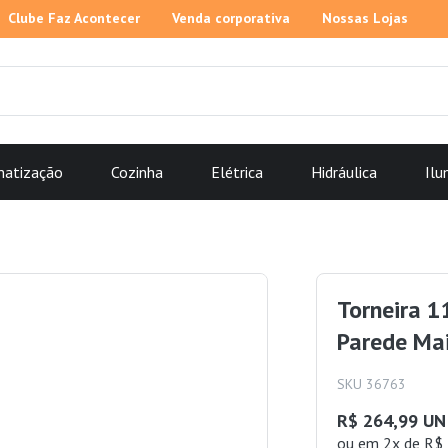
Clube Faz Acontecer
Venda corporativa
Nossas Lojas
matização
Cozinha
Elétrica
Hidráulica
Ilu
Torneira 1
Parede Mai
SKU 36763
R$ 264,99 UN
ou
em 2x de R$ 