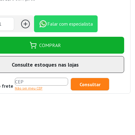
Falar com especialista
COMPRAR
Consulte estoques nas lojas
o frete
Não sei meu CEP