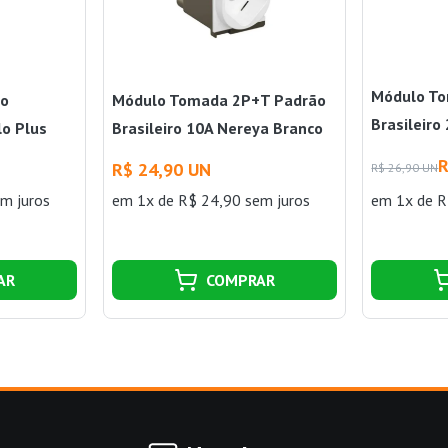
Módulo T
ão
Módulo Tomada 2P+T Padrão
Brasileir
lo Plus
Brasileiro 10A Nereya Branco
Branco Pia
Pial
R
R$ 24,90 UN
R$ 26,90 UN
m juros
em 1x de R$ 24,90 sem juros
em 1x de R
AR
COMPRAR