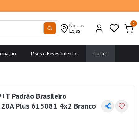
0
Nossas
Lojas
minação
Pisos e Revestimentos
Outlet
+T Padrão Brasileiro
l 20A Plus 615081 4x2 Branco