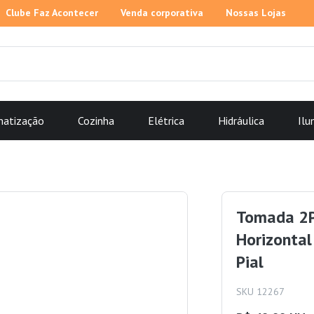
Clube Faz Acontecer
Venda corporativa
Nossas Lojas
matização
Cozinha
Elétrica
Hidráulica
Ilu
Tomada 2P
Horizonta
Pial
SKU 12267