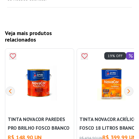
Veja mais produtos
relacionados
Of
19% OFF
TINTA NOVACOR PAREDES
TINTA NOVACOR ACRÍLICO
PRO BRILHO FOSCO BRANCO
FOSCO 18 LITROS BRANCO 
3,6 LITROS SHERWIN
SHERWIN WILLIAMS
R$ 148,90 UN
R$ 399,99 UN
R$ 494,90 UN