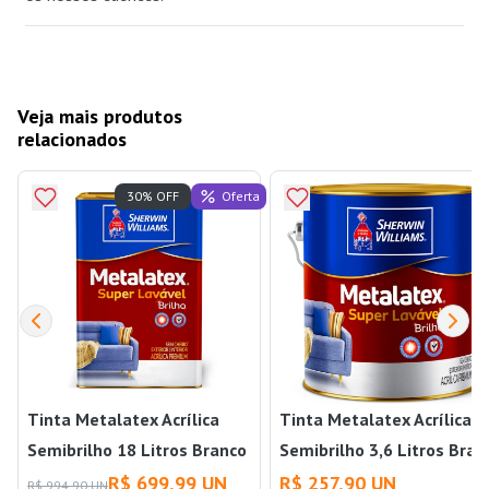
Veja mais produtos
relacionados
Oferta
30% OFF
Tinta Metalatex Acrílica
Tinta Metalatex Acrílica
Semibrilho 18 Litros Branco
Semibrilho 3,6 Litros Bran
Gelo Sherwin Williams
Gelo Sherwin Williams
R$ 699,99 UN
R$ 257,90 UN
R$ 994,90 UN