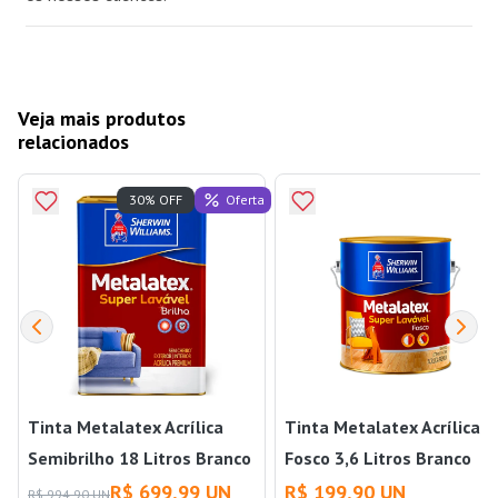
Veja mais produtos
relacionados
Oferta
30% OFF
Tinta Metalatex Acrílica
Tinta Metalatex Acrílica
Semibrilho 18 Litros Branco
Fosco 3,6 Litros Branco
Gelo Sherwin Williams
Gelo Sherwin Williams
R$ 699,99 UN
R$ 199,90 UN
R$ 994,90 UN