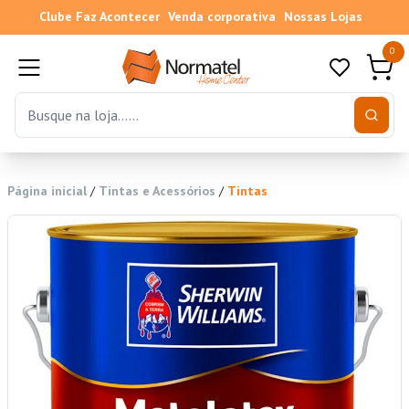
Clube Faz Acontecer
Venda corporativa
Nossas Lojas
0
Página inicial
/
Tintas e Acessórios
/
Tintas