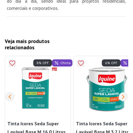
do dia a dia, sendo ideal para projetos residenciais,
comerciais e corporativos.
Veja mais produtos
relacionados
Oferta
Of
8% OFF
6% OFF
Tinta Icores Seda Super
Tinta Icores Seda Super
Lavável Base M 16,0 Litros
Lavável Base M 3,2 Litros