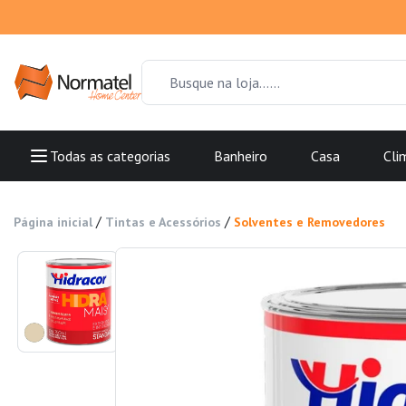
Todas as categorias
Banheiro
Casa
Cli
/
/
Página inicial
Tintas e Acessórios
Solventes e Removedores