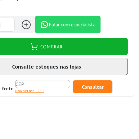
Falar com especialista
COMPRAR
Consulte estoques nas lojas
o frete
Não sei meu CEP