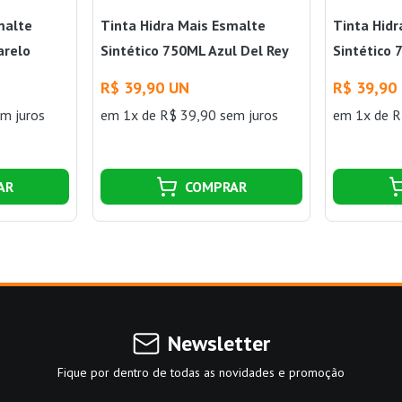
malte
Tinta Hidra Mais Esmalte
Tinta Hid
arelo
Sintético 750ML Azul Del Rey
Sintético 
Hidracor
Hidracor
R$ 39,90 UN
R$ 39,90
m juros
em 1x de R$ 39,90 sem juros
em 1x de R
AR
COMPRAR
Newsletter
Fique por dentro de todas as novidades e promoção