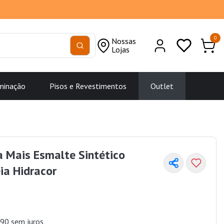
0
Nossas
Lojas
minação
Pisos e Revestimentos
Outlet
a Mais Esmalte Sintético
ia Hidracor
90 sem juros