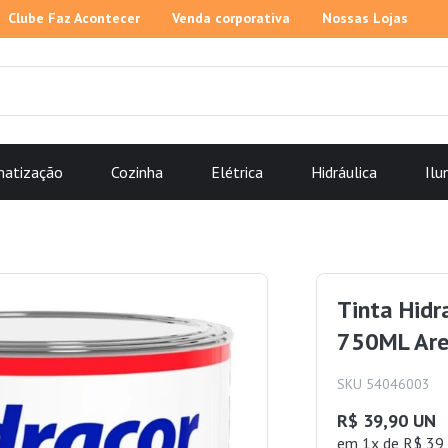
Clube Faz Acontecer
Venda corporativa
Nossas Lojas
matização
Cozinha
Elétrica
Hidráulica
Ilu
Tinta Hidr
750ML Are
SKU 54046003
R$ 39,90 UN
em 1x de R$ 39,