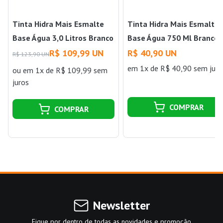
Tinta Hidra Mais Esmalte
Tinta Hidra Mais Esmalte
Base Água 3,0 Litros Branco
Base Água 750 Ml Branco
Gelo Hidracor
Neve Hidracor
R$ 109,99 UN
R$ 40,90 UN
R$ 123,90 UN
em 1x de R$ 40,90 sem juro
ou
em 1x de R$ 109,99 sem
juros
COMPRAR
COMPRAR
Newsletter
Fique por dentro de todas as novidades e promoção