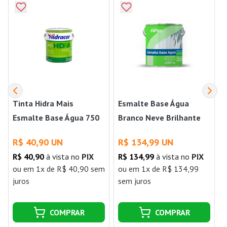
Tinta Hidra Mais
Esmalte Base Água
Esmalte Base Água 750
Branco Neve Brilhante
Ml Branco Neve Hidracor
3,0 Litros Fortex
R$ 40,90 UN
R$ 134,99 UN
R$ 40,90
à vista no
PIX
R$ 134,99
à vista no
PIX
ou
em 1x de R$ 40,90 sem
ou
em 1x de R$ 134,99
juros
sem juros
j
COMPRAR
COMPRAR