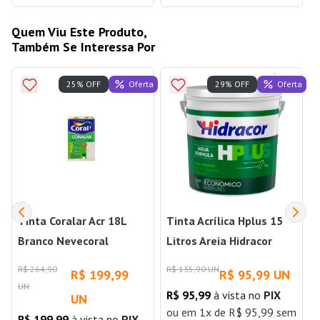
Quem Viu Este Produto,
Também Se Interessa Por
Oferta
Oferta
25% OFF
29% OFF
Tinta Coralar Acr 18L
Tinta Acrílica Hplus 15
S
Branco Nevecoral
Litros Areia Hidracor
R$ 264,90
R$ 135,90 UN
R$ 199,99
R$ 95,99 UN
UN
R$ 95,99
à vista no
PIX
UN
ou
em 1x de R$ 95,99 sem
R$ 199,99
à vista no
PIX