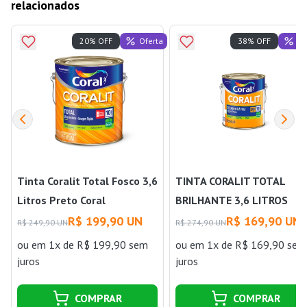
relacionados
Oferta
Of
20% OFF
38% OFF
Tinta Coralit Total Fosco 3,6
TINTA CORALIT TOTAL
Litros Preto Coral
BRILHANTE 3,6 LITROS
PRETO CORAL
R$ 199,90 UN
R$ 169,90 UN
R$ 249,90 UN
R$ 274,90 UN
ou
em 1x de R$ 199,90 sem
ou
em 1x de R$ 169,90 sem
juros
juros
COMPRAR
COMPRAR