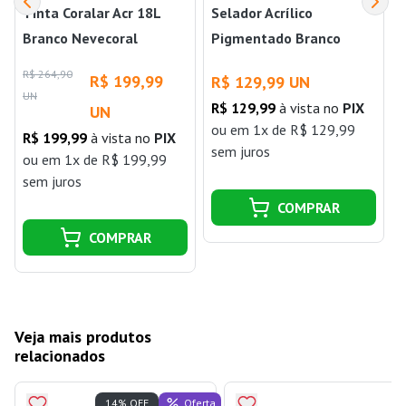
Tinta Coralar Acr 18L
Selador Acrílico
Branco Nevecoral
Pigmentado Branco
Neve 15 Litros Fortex
R$ 264,90
R$ 199,99
R$ 129,99 UN
UN
R$ 129,99
à vista no
PIX
UN
ou
em 1x de R$ 129,99
R$ 199,99
à vista no
PIX
j
sem juros
ou
em 1x de R$ 199,99
sem juros
COMPRAR
COMPRAR
Veja mais produtos
relacionados
Oferta
14% OFF