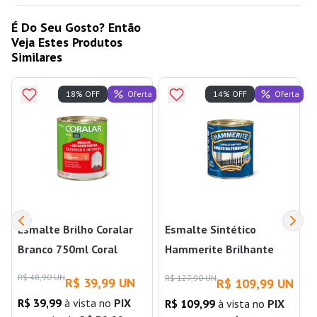
É Do Seu Gosto? Então
Veja Estes Produtos
Similares
Oferta
Oferta
18% OFF
14% OFF
Esmalte Brilho Coralar
Esmalte Sintético
Branco 750ml Coral
Hammerite Brilhante
Direto na Ferrugem
R$ 48,90 UN
R
R$ 127,90 UN
R$ 39,99 UN
R$ 109,99 UN
800ml Branco Coral
R$ 39,99
à vista no
PIX
R$ 109,99
à vista no
PIX