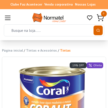
Clube Faz Acontecer
Venda corporativa
Nossas Lojas
0
Página inicial
/
Tintas e Acessórios
/
Tintas
Oferta
19% OFF