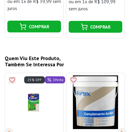
ou
em 1x de R$ 39,99 sem
ou
em 1x de R$ 109,99
juros
j
sem juros
COMPRAR
COMPRAR
Quem Viu Este Produto,
Também Se Interessa Por
Oferta
25% OFF