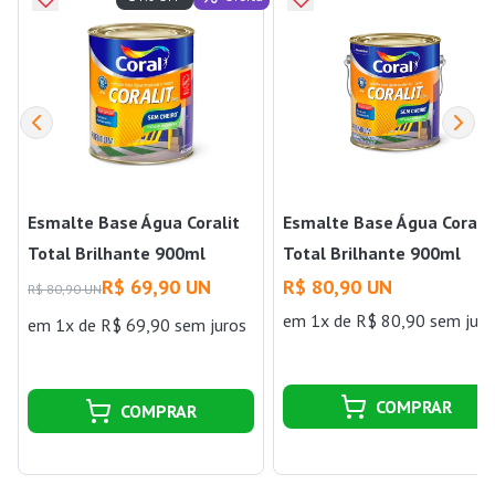
Esmalte Base Água Coralit
Esmalte Base Água Corali
Total Brilhante 900ml
Total Brilhante 900ml
Branco Coral
Preto Coral
R$ 69,90 UN
R$ 80,90 UN
R$ 80,90 UN
em 1x de R$ 80,90 sem juro
em 1x de R$ 69,90 sem juros
COMPRAR
COMPRAR