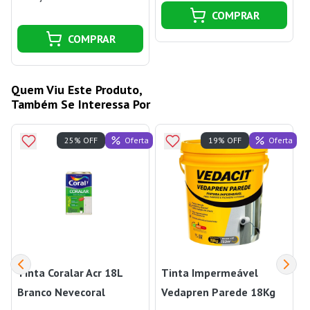
COMPRAR
COMPRAR
Quem Viu Este Produto,
Também Se Interessa Por
Oferta
Oferta
25% OFF
19% OFF
Tinta Coralar Acr 18L
Tinta Impermeável
S
Branco Nevecoral
Vedapren Parede 18Kg