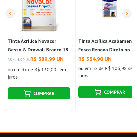
Tinta Acrílica Novacor
Tinta Acrílica Acabamento
Gesso & Drywall Branco 18
Fosco Renova Direto no
Litros Sherwin Williams
Gesso & Drywall 18 Litros
R$ 389,99 UN
R$ 534,90 UN
R$ 414,90 UN
Branco Neve Coral
ou
em 5x de R$ 106,98 sem
ou
em 3x de R$ 130,00 sem
juros
juros
COMPRAR
COMPRAR