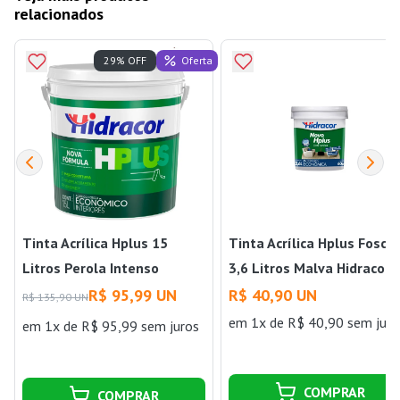
relacionados
Oferta
29% OFF
Tinta Acrílica Hplus 15
Tinta Acrílica Hplus Fosca
Litros Perola Intenso
3,6 Litros Malva Hidracor
Hidracor
R$ 95,99 UN
R$ 40,90 UN
R$ 135,90 UN
em 1x de R$ 40,90 sem juro
em 1x de R$ 95,99 sem juros
COMPRAR
COMPRAR