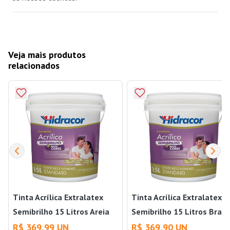
Veja mais produtos
relacionados
Tinta Acrílica Extralatex
Tinta Acrílica Extralatex
Semibrilho 15 Litros Areia
Semibrilho 15 Litros Bran
Hidracor
Gelo Hidracor
R$ 369,99 UN
R$ 369,90 UN