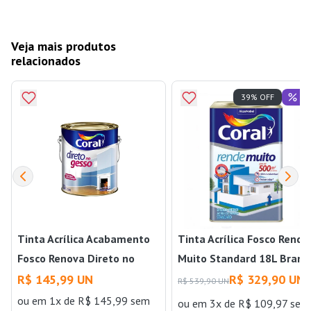
Veja mais produtos
relacionados
Of
39% OFF
Tinta Acrílica Acabamento
Tinta Acrílica Fosco Rende
Fosco Renova Direto no
Muito Standard 18L Branc
Gesso & Drywall 3,6 Litros
Neve Coral
R$ 145,99 UN
R$ 329,90 UN
R$ 539,90 UN
Branco Neve Coral
ou
em 1x de R$ 145,99 sem
ou
em 3x de R$ 109,97 sem