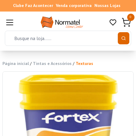
Clube Faz Acontecer
Venda corporativa
Nossas Lojas
0
Página inicial
/
Tintas e Acessórios
/
Texturas