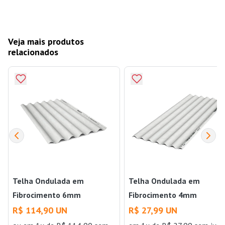
Veja mais produtos
relacionados
Telha Ondulada em
Telha Ondulada em
Fibrocimento 6mm
Fibrocimento 4mm
2,44x1,10m Cinza Brasilit
2,44x0,50m Cinza Brasilit
R$ 114,90 UN
R$ 27,99 UN