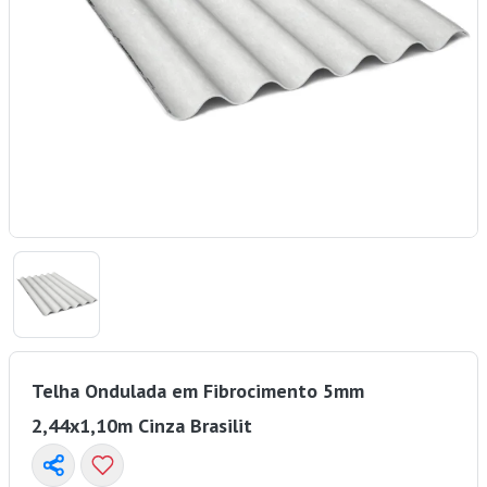
Telha Ondulada em Fibrocimento 5mm
2,44x1,10m Cinza Brasilit