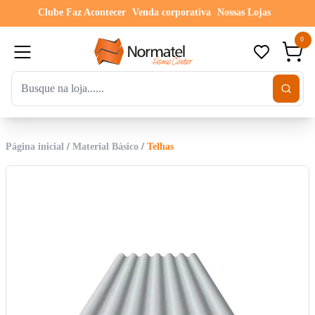
Clube Faz Acontecer
Venda corporativa
Nossas Lojas
0
Página inicial
/
Material Básico
/
Telhas