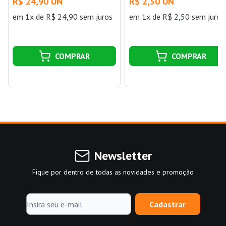
3/4" Krona
22mm x 25mm Krona
R$ 24,90 UN
R$ 2,50 UN
em 1x de R$ 24,90 sem juros
em 1x de R$ 2,50 sem juros
COMPRAR
COMPRAR
Newsletter
Fique por dentro de todas as novidades e promoção
Cadastrar