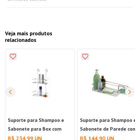
Veja mais produtos
relacionados
Suporte para Shampoo e
Suporte para Shampoo e
Sabonete para Box com
Sabonete de Parede com
Ganchos 1665 Future
Gancho Móvel 998 Future
R$ 234,99 UN
R$ 144,90 UN