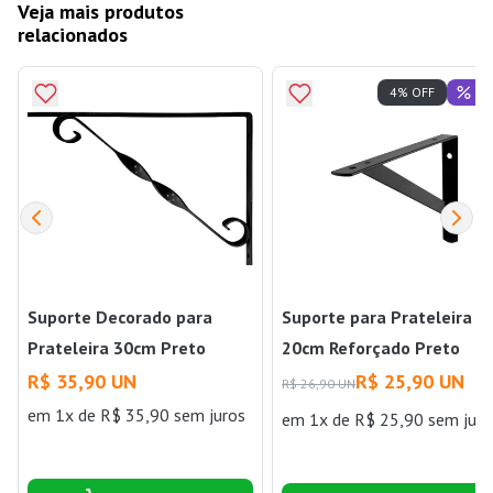
Veja mais produtos
relacionados
Of
4% OFF
Suporte Decorado para
Suporte para Prateleira d
Prateleira 30cm Preto
20cm Reforçado Preto
Bemfixa
Bemfixa
R$ 35,90 UN
R$ 25,90 UN
R$ 26,90 UN
em 1x de R$ 35,90 sem juros
em 1x de R$ 25,90 sem juro