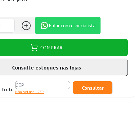
Falar com especialista
COMPRAR
Consulte estoques nas lojas
o frete
Não sei meu CEP