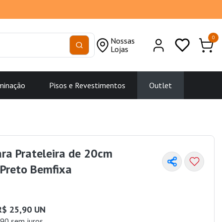
0
Nossas
Lojas
minação
Pisos e Revestimentos
Outlet
ra Prateleira de 20cm
 Preto Bemfixa
R$ 25,90 UN
90 sem juros