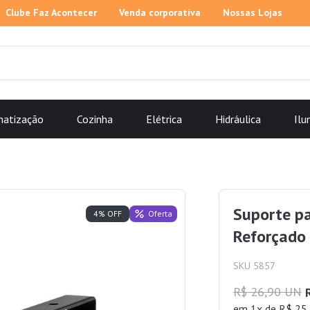
Clube Faz Acontecer
Venda corporativa
Nossas Lojas
matização
Cozinha
Elétrica
Hidráulica
Ilu
Suporte pa
Oferta
4% OFF
Reforçado
SKU 5857
R$ 26,90 UN
em 1x de R$ 25,