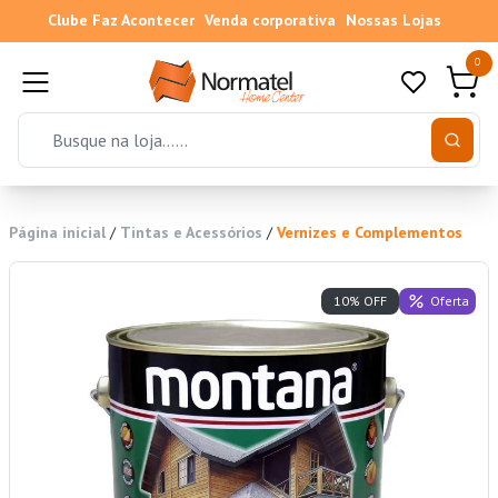
Clube Faz Acontecer
Venda corporativa
Nossas Lojas
0
Página inicial
/
Tintas e Acessórios
/
Vernizes e Complementos
Oferta
10% OFF