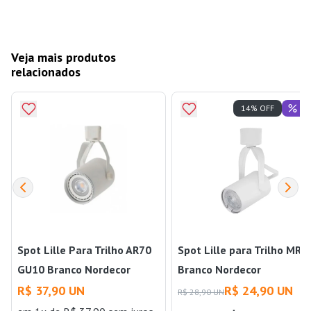
Veja mais produtos
relacionados
Of
14% OFF
Spot Lille Para Trilho AR70
Spot Lille para Trilho MR1
GU10 Branco Nordecor
Branco Nordecor
R$ 37,90 UN
R$ 24,90 UN
R$ 28,90 UN