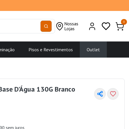
0
Nossas
Lojas
minação
Pisos e Revestimentos
Outlet
 Base D'Água 130G Branco
90 sem juros