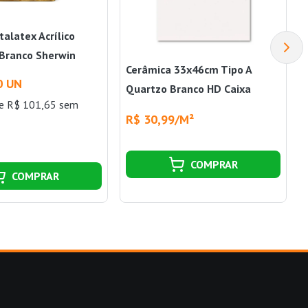
alatex Acrílico
 Branco Sherwin
Cerâmica 33x46cm Tipo A
0 UN
Quartzo Branco HD Caixa
e R$ 101,65 sem
2,23m² Branco Cerbras
R$ 30,99/M²
COMPRAR
COMPRAR