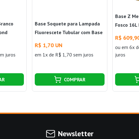
Base Z Met
Branco
Base Soquete para Lampada
Fosco 16L
ond
Fluorescete Tubular com Base
Williams
R$ 609,9
G5/T5 Decorlux
R$ 1,70 UN
ou
em 6x d
m juros
em 1x de R$ 1,70 sem juros
juros
AR
COMPRAR
Newsletter