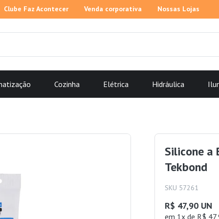
Clube Faz Acontecer
Venda corporativa
Nossas Lojas
matização
Cozinha
Elétrica
Hidráulica
Ilu
Silicone a
Tekbond
SKU 57261
R$ 47,90 UN
em 1x de R$ 47,