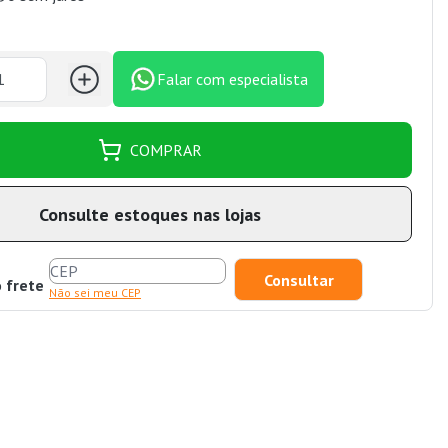
Falar com especialista
COMPRAR
Consulte estoques nas lojas
o frete
Não sei meu CEP