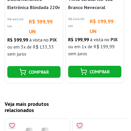
Eletrônica Blindada 220v
Branco Nevecoral
6000w Lorenzetti
R$ 264,90
R$ 469,90
R
R$ 199,99
R$ 399,99
UN
UN
UN
UN
R$ 199,99
à vista no
PIX
R$ 399,99
à vista no
PIX
j
ou
em 1x de R$ 199,99
ou
em 3x de R$ 133,33
sem juros
sem juros
COMPRAR
COMPRAR
Veja mais produtos
relacionados