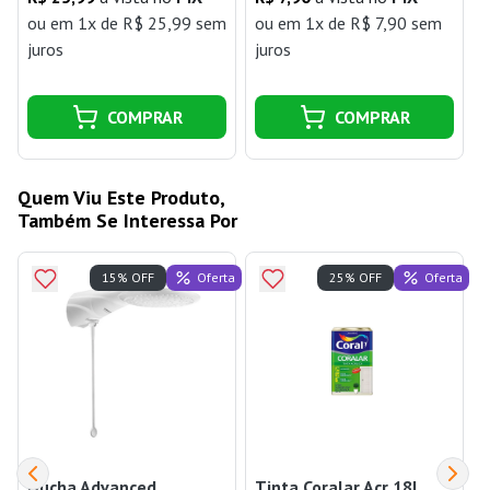
ou
em 1x de R$ 25,99 sem
ou
em 1x de R$ 7,90 sem
juros
juros
j
COMPRAR
COMPRAR
Quem Viu Este Produto,
Também Se Interessa Por
Oferta
Oferta
15% OFF
25% OFF
Ducha Advanced
Tinta Coralar Acr 18L