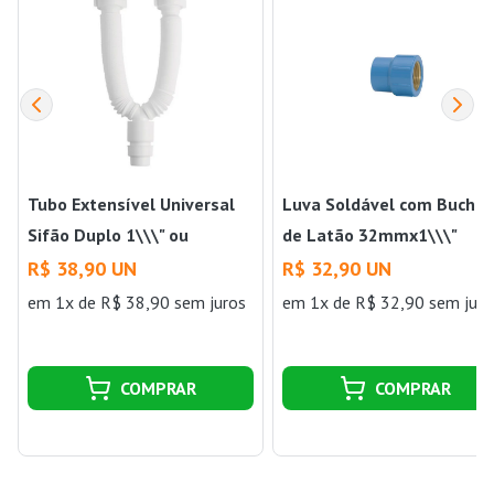
Tubo Extensível Universal
Luva Soldável com Bucha
Sifão Duplo 1\\\" ou
de Latão 32mmx1\\\"
1.1/4\\\" ou 1.1/2\\\" x DN
Amanco Wavin Amanco
R$ 38,90 UN
R$ 32,90 UN
38/40/48/50 Branco
Wavin
em 1x de R$ 38,90 sem juros
em 1x de R$ 32,90 sem juro
Amanco Wavin
COMPRAR
COMPRAR