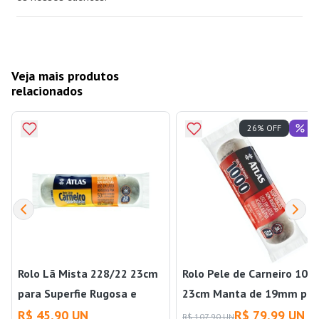
Veja mais produtos
relacionados
Of
26% OFF
Rolo Lã Mista 228/22 23cm
Rolo Pele de Carneiro 100
para Superfie Rugosa e
23cm Manta de 19mm par
Semi Rugosa Atlas
Superfie Semi Rugosa Atla
R$ 45,90 UN
R$ 79,99 UN
R$ 107,90 UN