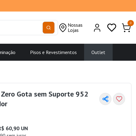
0
Nossas
Lojas
minação
Pisos e Revestimentos
Outlet
ã Zero Gota sem Suporte 952
or
R$ 60,90 UN
90 sem juros