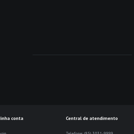
inha conta
Central de atendimento
ogin
Telefone: (85) 3031-9999