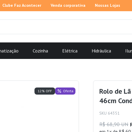
Clube Faz Acontecer
Venda corporativa
Nossas Lojas
matização
Cozinha
Elétrica
Hidráulica
Ilu
Rolo de L
Oferta
12% OFF
46cm Cond
SKU 64351
R$ 68,90 UN
em 1x de R$ 60,