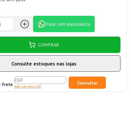
Falar com especialista
COMPRAR
Consulte estoques nas lojas
o frete
Não sei meu CEP