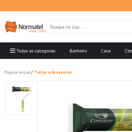
Todas as categorias
Banheiro
Casa
Cli
/
Página inicial
Tintas e Acessórios