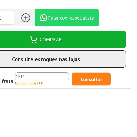
Falar com especialista
COMPRAR
Consulte estoques nas lojas
o frete
Não sei meu CEP