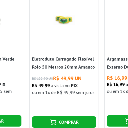
a Verde
Eletroduto Corrugado Flexível
Argamass
Rolo 50 Metros 20mm Amanco
Externo D
Wavin
R$ 16,99
R$ 49,99 UN
R$ 122,90 UN
PIX
R$ 16,99
à
R$ 49,99
à vista no
PIX
45 sem
ou
em 1x d
ou
em 1x de R$ 49,99 sem juros
AR
COMPRAR