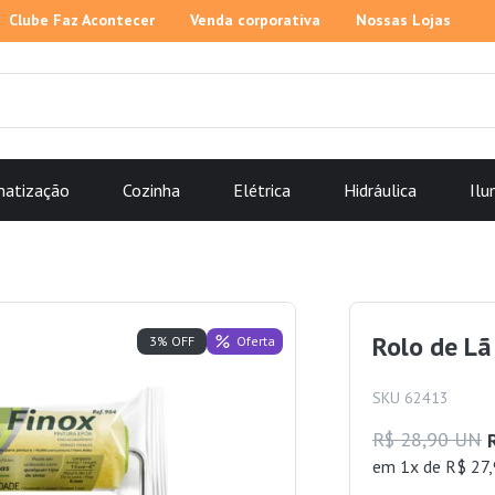
Clube Faz Acontecer
Venda corporativa
Nossas Lojas
matização
Cozinha
Elétrica
Hidráulica
Ilu
Rolo de L
Oferta
3% OFF
SKU 62413
R$ 28,90 UN
em 1x de R$ 27,