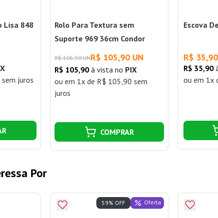
 Lisa 848
Rolo Para Textura sem
Escova De
Suporte 969 36cm Condor
R$ 105,90 UN
R$ 35,9
R$ 106,90 UN
IX
R$ 35,90
à
R$ 105,90
à vista no
PIX
 sem juros
ou
em 1x 
ou
em 1x de R$ 105,90 sem
juros
AR
COMPRAR
ressa Por
Oferta
59% OFF