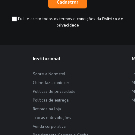
Cadastrar
Eu li e aceito todos os termos e condições da
Política de
privacidade
Institucional
M
Sobre a Normatel
L
Clube faz acontecer
M
Políticas de privacidade
M
Políticas de entrega
M
Retirada na loja
Trocas e devoluções
Venda corporativa
Regulamento Compre e Ganhe