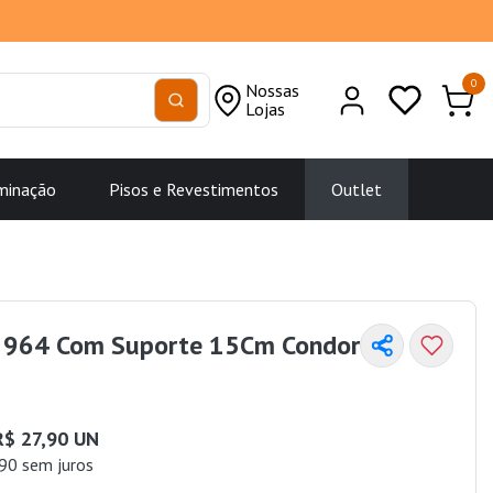
0
Nossas
Lojas
minação
Pisos e Revestimentos
Outlet
ã 964 Com Suporte 15Cm Condor
R$ 27,90 UN
90 sem juros