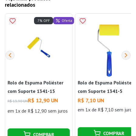
relacionados
Oferta
7% OFF
Rolo de Espuma Poliéster
Rolo de Espuma Poliéster
com Suporte 1341-15
com Suporte 1341-5
Amarelo Tigre
Amarelo Tigre
R$ 12,90 UN
R$ 7,10 UN
R$ 13,90 UN
em 1x de R$ 7,10 sem juros
em 1x de R$ 12,90 sem juros
COMPRAR
COMPRAR