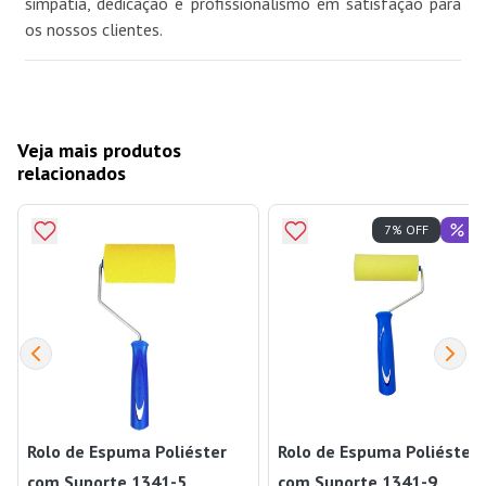
simpatia, dedicação e profissionalismo em satisfação para
os nossos clientes.
Veja mais produtos
relacionados
Of
7% OFF
Rolo de Espuma Poliéster
Rolo de Espuma Poliéster
com Suporte 1341-5
com Suporte 1341-9