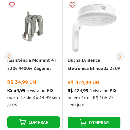
Resistência Moment 4T
Ducha Evidence
220v 4400w Zagonel
Eletrônica Blindada 220V
3500W Fame
R$ 34,99 UN
R$ 424,99 UN
R$ 34,99
à vista no
PIX
R$ 424,99
à vista no
PIX
ou
em 1x de R$ 34,99 sem
ou
em 4x de R$ 106,25
juros
sem juros
j
COMPRAR
COMPRAR