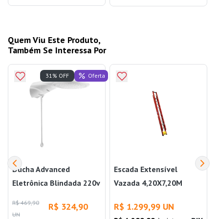
Quem Viu Este Produto,
Também Se Interessa Por
Oferta
31% OFF
Ducha Advanced
Escada Extensível
Eletrônica Blindada 220v
Vazada 4,20X7,20M
6000w Lorenzetti
14X23 WB
R$ 469,90
R$ 324,90
R$ 1.299,99 UN
UN