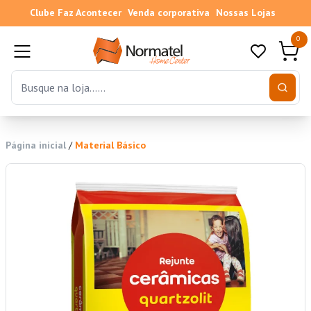
Clube Faz Acontecer
Venda corporativa
Nossas Lojas
0
Página inicial
/
Material Básico