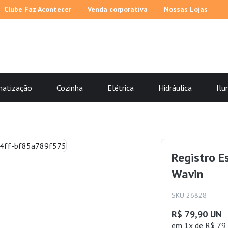
Clube Faz Acontecer
Venda corporativa
Nossas Lojas
matização
Cozinha
Elétrica
Hidráulica
Ilu
Registro 
Wavin
SKU 26828
R$ 79,90 UN
em 1x de R$ 79,