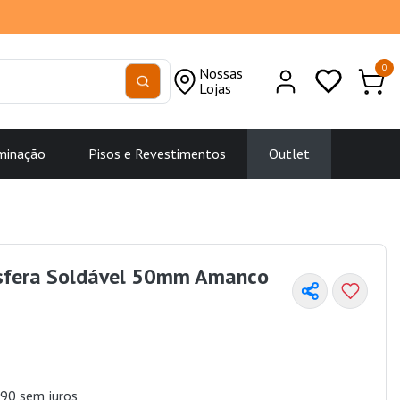
0
Nossas
Lojas
minação
Pisos e Revestimentos
Outlet
Esfera Soldável 50mm Amanco
90 sem juros