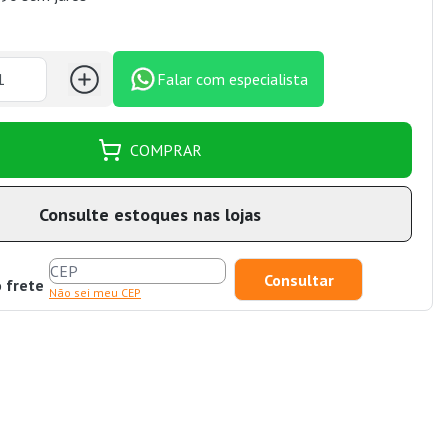
Falar com especialista
COMPRAR
Consulte estoques nas lojas
o frete
Não sei meu CEP