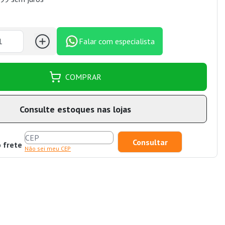
Falar com especialista
COMPRAR
Consulte estoques nas lojas
o frete
Não sei meu CEP