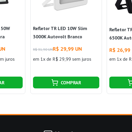
m 50W
Refletor TR LED 10W Slim
Refletor 
bra
3000K Autovolt Branco
6500K Aut
Taschibra
Taschibra
 UN
R$ 29,99 UN
R$ 26,99
R$ 31,90 UN
m juros
em 1x de R$ 29,99 sem juros
em 1x de R
AR
COMPRAR