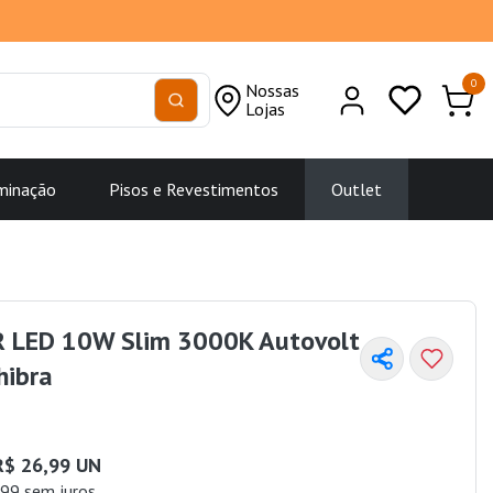
0
Nossas
Lojas
minação
Pisos e Revestimentos
Outlet
TR LED 10W Slim 3000K Autovolt
hibra
R$ 26,99 UN
99 sem juros