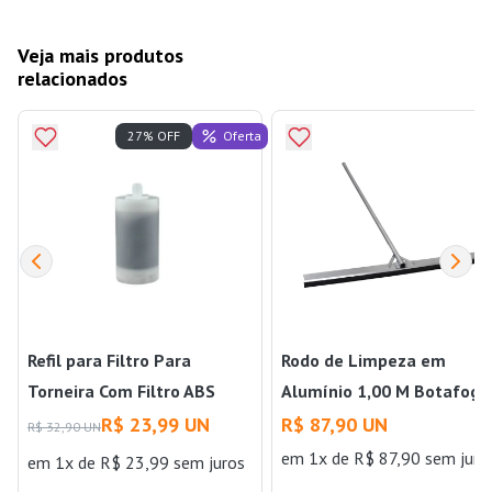
Veja mais produtos
relacionados
Oferta
27% OFF
Refil para Filtro Para
Rodo de Limpeza em
Torneira Com Filtro ABS
Alumínio 1,00 M Botafogo
4003 Sigma
R$ 23,99 UN
R$ 87,90 UN
R$ 32,90 UN
em 1x de R$ 87,90 sem juro
em 1x de R$ 23,99 sem juros